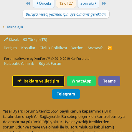
First
Last
Önceki
13 of 27
Sonraki
Buraya mesaj yazmak için üye olmanız gereklidir.
Teknolojik
Klasik
Türkçe (TR)
İletişim
Koşullar
Gizlilik Politikası
Yardım
Anasayfa
R
S
S
Forum software by XenForo™
© 2010-2019 XenForo Ltd.
Kalabalık Yalnızlık
Büyük Forum
📢
Reklam ve İletişim
WhatsApp
Teams
Telegram
Yasal Uyarı: Forum Sitemiz; 5651 Sayılı Kanun kapsamında BTK
tarafından onaylı Yer Sağlayıcı'dır. Bu sebeple içerikleri kontrol etme ya
da araştırma yükümlülüğü yoktur. Üyeler yazdığı içeriklerden
sorumludur ve siteye üye olmak ile bu sorumluluğu kabul etmiş