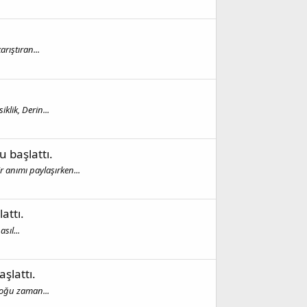
rıştıran...
lik, Derin...
u başlattı.
anımı paylaşırken...
attı.
sıl...
aşlattı.
çoğu zaman...