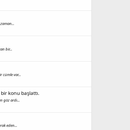
 zaman...
n bir...
 cümle var...
 bir konu başlattı.
n göz ardı...
rak eden...