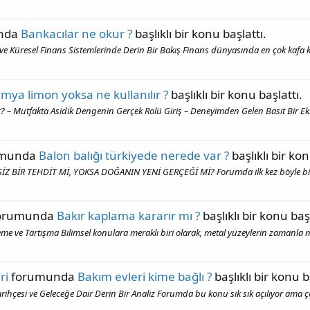
nda
Bankacılar ne okur ?
başlıklı bir konu başlattı.
e Küresel Finans Sistemlerinde Derin Bir Bakış Finans dünyasında en çok kafa ka
mya limon yoksa ne kullanılır ?
başlıklı bir konu başlattı.
– Mutfakta Asidik Dengenin Gerçek Rolü Giriş – Deneyimden Gelen Basit Bir Eksik
umunda
Balon balığı türkiyede nerede var ?
başlıklı bir kon
Z BİR TEHDİT Mİ, YOKSA DOĞANIN YENİ GERÇEĞİ Mİ? Forumda ilk kez böyle bir 
orumunda
Bakır kaplama kararır mı ?
başlıklı bir konu başl
me ve Tartışma Bilimsel konulara meraklı biri olarak, metal yüzeylerin zamanla na
ri
forumunda
Bakım evleri kime bağlı ?
başlıklı bir konu b
Tarihçesi ve Geleceğe Dair Derin Bir Analiz Forumda bu konu sık sık açılıyor ama 