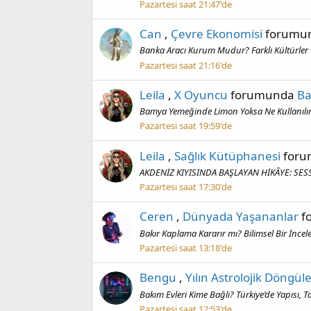
Pazartesi saat 21:47'de
Can
,
Çevre Ekonomisi
forumu
Banka Aracı Kurum Mudur? Farklı Kültürler v
Pazartesi saat 21:16'de
Leila
,
X Oyuncu
forumunda
Ba
Bamya Yemeğinde Limon Yoksa Ne Kullanılır? 
Pazartesi saat 19:59'de
Leila
,
Sağlık Kütüphanesi
for
AKDENİZ KIYISINDA BAŞLAYAN HİKÂYE: SESSİ
Pazartesi saat 17:30'de
Ceren
,
Dünyada Yaşananlar
f
Bakır Kaplama Kararır mı? Bilimsel Bir İncele
Pazartesi saat 13:18'de
Bengu
,
Yılın Astrolojik Döngüle
Bakım Evleri Kime Bağlı? Türkiye’de Yapısı, 
Pazartesi saat 12:53'de