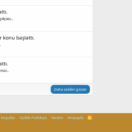
ttı.
ıkçası...
ir konu başlattı.
.
ttı.
nür...
Daha eskileri göster
Koşullar
Gizlilik Politikası
Yardım
Anasayfa
R
S
S