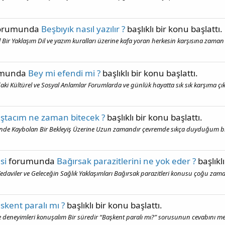
orumunda
Beşbıyık nasıl yazılır ?
başlıklı bir konu başlattı.
el Bir Yaklaşım Dil ve yazım kuralları üzerine kafa yoran herkesin karşısına zaman
umunda
Bey mi efendi mi ?
başlıklı bir konu başlattı.
aki Kültürel ve Sosyal Anlamlar Forumlarda ve günlük hayatta sık sık karşıma çıka
ştacım ne zaman bitecek ?
başlıklı bir konu başlattı.
çinde Kaybolan Bir Bekleyiş Üzerine Uzun zamandır çevremde sıkça duyduğum bir
si
forumunda
Bağırsak parazitlerini ne yok eder ?
başlıklı
edaviler ve Geleceğin Sağlık Yaklaşımları Bağırsak parazitleri konusu çoğu zama
skent paralı mı ?
başlıklı bir konu başlattı.
 ve deneyimleri konuşalım Bir süredir “Başkent paralı mı?” sorusunun cevabını me