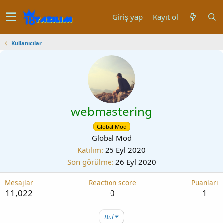
Giriş yap
Kayıt ol
Kullanıcılar
webmastering
Global Mod
Global Mod
Katılım
25 Eyl 2020
Son görülme
26 Eyl 2020
Mesajlar
Reaction score
Puanları
11,022
0
1
Bul