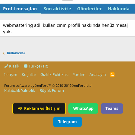
Profil mesajları
Son aktivite
Gönderiler
Hakkında
webmastering adlı kullanıcının profili hakkında henüz mesaj
yok.
Kullanıcılar
Klasik
Türkçe (TR)
İletişim
Koşullar
Gizlilik Politikası
Yardım
Anasayfa
R
S
S
Forum software by XenForo™
© 2010-2019 XenForo Ltd.
Kalabalık Yalnızlık
Büyük Forum
📢
Reklam ve İletişim
WhatsApp
Teams
Telegram