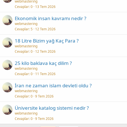
webmastering
Cevaplar
0
13 Tem 2026
Ekonomik insan kavramı nedir ?
webmastering
Cevaplar
5
12 Tem 2026
18 Litre Bizim yağ Kaç Para ?
webmastering
Cevaplar
0
12 Tem 2026
25 kilo baklava kaç dilim ?
webmastering
Cevaplar
0
11 Tem 2026
İran ne zaman islam devleti oldu ?
webmastering
Cevaplar
0
9 Tem 2026
Üniversite katalog sistemi nedir ?
webmastering
Cevaplar
0
9 Tem 2026