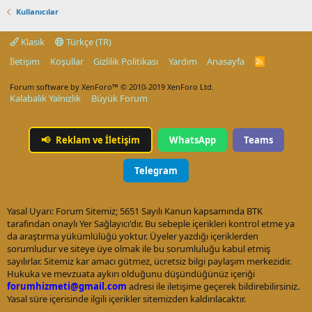
Kullanıcılar
Klasik
Türkçe (TR)
İletişim
Koşullar
Gizlilik Politikası
Yardım
Anasayfa
R
S
S
Forum software by XenForo™
© 2010-2019 XenForo Ltd.
Kalabalık Yalnızlık
Büyük Forum
📢
Reklam ve İletişim
WhatsApp
Teams
Telegram
Yasal Uyarı: Forum Sitemiz; 5651 Sayılı Kanun kapsamında BTK
tarafından onaylı Yer Sağlayıcı'dır. Bu sebeple içerikleri kontrol etme ya
da araştırma yükümlülüğü yoktur. Üyeler yazdığı içeriklerden
sorumludur ve siteye üye olmak ile bu sorumluluğu kabul etmiş
sayılırlar. Sitemiz kar amacı gütmez, ücretsiz bilgi paylaşım merkezidir.
Hukuka ve mevzuata aykırı olduğunu düşündüğünüz içeriği
forumhizmeti@gmail.com
adresi ile iletişime geçerek bildirebilirsiniz.
Yasal süre içerisinde ilgili içerikler sitemizden kaldırılacaktır.