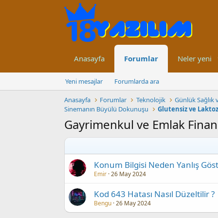
Anasayfa
Forumlar
Neler yeni
Yeni mesajlar
Forumlarda ara
Anasayfa
Forumlar
Teknolojik
Günlük Sağlık v
Sinemanın Büyülü Dokunuşu
Glutensiz ve Lakt
Gayrimenkul ve Emlak Fina
Konum Bilgisi Neden Yanlış Göst
Emir
26 May 2024
Kod 643 Hatası Nasıl Düzeltilir ?
Bengu
26 May 2024