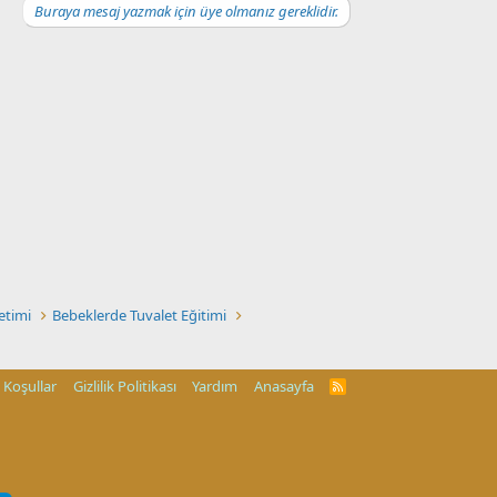
Buraya mesaj yazmak için üye olmanız gereklidir.
etimi
Bebeklerde Tuvalet Eğitimi
Koşullar
Gizlilik Politikası
Yardım
Anasayfa
R
S
S