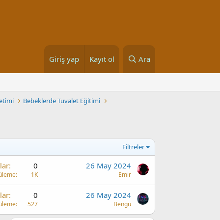
Giriş yap
Kayıt ol
Ara
etimi
Bebeklerde Tuvalet Eğitimi
Filtreler
lar
0
26 May 2024
üleme
1K
Emir
lar
0
26 May 2024
üleme
527
Bengu