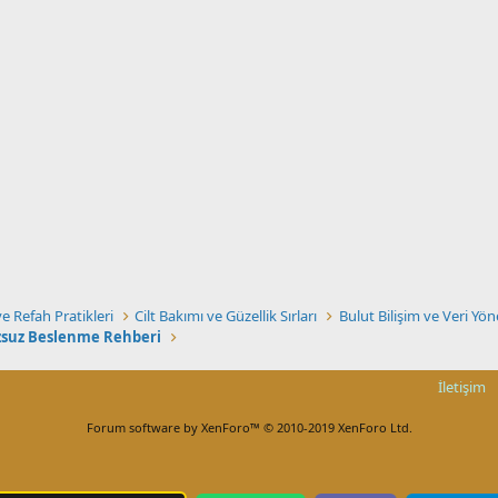
e Refah Pratikleri
Cilt Bakımı ve Güzellik Sırları
Bulut Bilişim ve Veri Yön
ozsuz Beslenme Rehberi
İletişim
Forum software by XenForo™
© 2010-2019 XenForo Ltd.