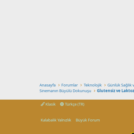
Anasayfa
Forumlar
Teknolojik
Günlük Sağlık v
Sinemanın Büyülü Dokunuşu
Glutensiz ve Lakt
Klasik
Türkçe (TR)
Kalabalık Yalnızlık
Büyük Forum