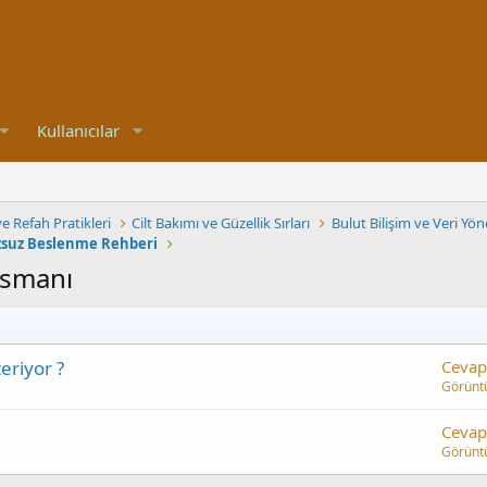
Kullanıcılar
e Refah Pratikleri
Cilt Bakımı ve Güzellik Sırları
Bulut Bilişim ve Veri Yön
ozsuz Beslenme Rehberi
nsmanı
eriyor ?
Cevap
Görünt
Cevap
Görünt