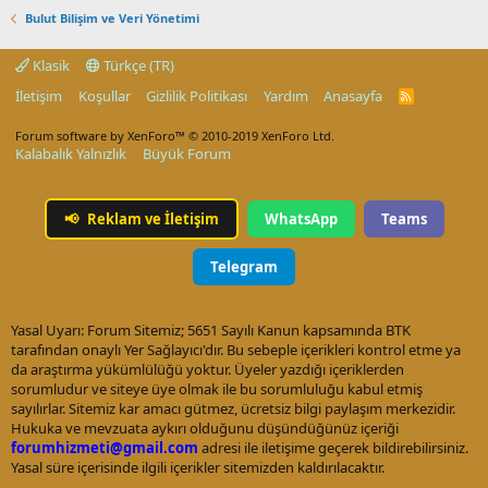
Bulut Bilişim ve Veri Yönetimi
Klasik
Türkçe (TR)
İletişim
Koşullar
Gizlilik Politikası
Yardım
Anasayfa
R
S
S
Forum software by XenForo™
© 2010-2019 XenForo Ltd.
Kalabalık Yalnızlık
Büyük Forum
📢
Reklam ve İletişim
WhatsApp
Teams
Telegram
Yasal Uyarı: Forum Sitemiz; 5651 Sayılı Kanun kapsamında BTK
tarafından onaylı Yer Sağlayıcı'dır. Bu sebeple içerikleri kontrol etme ya
da araştırma yükümlülüğü yoktur. Üyeler yazdığı içeriklerden
sorumludur ve siteye üye olmak ile bu sorumluluğu kabul etmiş
sayılırlar. Sitemiz kar amacı gütmez, ücretsiz bilgi paylaşım merkezidir.
Hukuka ve mevzuata aykırı olduğunu düşündüğünüz içeriği
forumhizmeti@gmail.com
adresi ile iletişime geçerek bildirebilirsiniz.
Yasal süre içerisinde ilgili içerikler sitemizden kaldırılacaktır.