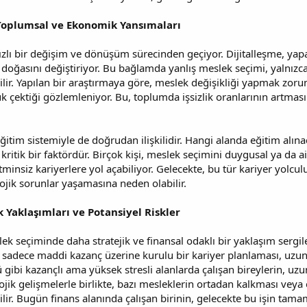
Toplumsal ve Ekonomik Yansımaları
zlı bir değişim ve dönüşüm sürecinden geçiyor. Dijitalleşme, yap
 doğasını değiştiriyor. Bu bağlamda yanlış meslek seçimi, yalnızc
bilir. Yapılan bir araştırmaya göre, meslek değişikliği yapmak zoru
 çektiği gözlemleniyor. Bu, toplumda işsizlik oranlarının artma
ğitim sistemiyle de doğrudan ilişkilidir. Hangi alanda eğitim alın
 kritik bir faktördür. Birçok kişi, meslek seçimini duygusal ya da 
minsiz kariyerlere yol açabiliyor. Gelecekte, bu tür kariyer yolculu
lojik sorunlar yaşamasına neden olabilir.
ik Yaklaşımları ve Potansiyel Riskler
ek seçiminde daha stratejik ve finansal odaklı bir yaklaşım sergiler
k, sadece maddi kazanç üzerine kurulu bir kariyer planlaması, uzun 
 gibi kazançlı ama yüksek stresli alanlarda çalışan bireylerin, u
olojik gelişmelerle birlikte, bazı mesleklerin ortadan kalkması veya
ilir. Bugün finans alanında çalışan birinin, gelecekte bu işin tam