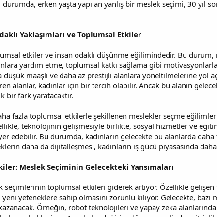
urumda, erken yaşta yapılan yanlış bir meslek seçimi, 30 yıl son
daklı Yaklaşımları ve Toplumsal Etkiler
plumsal etkiler ve insan odaklı düşünme eğilimindedir. Bu durum, 
nsanlara yardım etme, toplumsal katkı sağlama gibi motivasyonlarl
 düşük maaşlı ve daha az prestijli alanlara yöneltilmelerine yol a
en alanlar, kadınlar için bir tercih olabilir. Ancak bu alanın gelecek
bir fark yaratacaktır.
aha fazla toplumsal etkilerle şekillenen meslekler seçme eğilimle
zellikle, teknolojinin gelişmesiyle birlikte, sosyal hizmetler ve e
 yer edebilir. Bu durumda, kadınların gelecekte bu alanlarda daha 
klerin daha da dijitalleşmesi, kadınların iş gücü piyasasında daha
tkiler: Meslek Seçiminin Gelecekteki Yansımaları
seçimlerinin toplumsal etkileri giderek artıyor. Özellikle gelişen t
n yeni yeteneklere sahip olmasını zorunlu kılıyor. Gelecekte, baz
azanacak. Örneğin, robot teknolojileri ve yapay zeka alanlarında