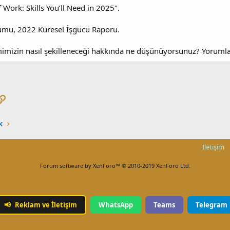
 Work: Skills You’ll Need in 2025".
mu, 2022 Küresel İşgücü Raporu.
imizin nasıl şekilleneceği hakkında ne düşünüyorsunuz? Yorumla
pp
osta
Link
k
İletişim
Forum software by XenForo™
© 2010-2019 XenForo Ltd.
📢
Reklam ve İletişim
WhatsApp
Teams
Telegram