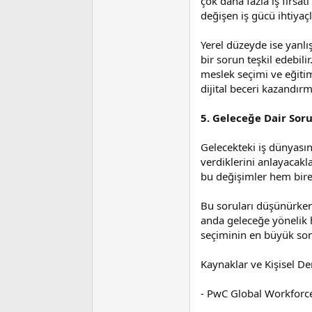
çok daha fazla iş fırsat
değişen iş gücü ihtiyaç
Yerel düzeyde ise yanlı
bir sorun teşkil edebilir
meslek seçimi ve eğiti
dijital beceri kazandırm
5. Geleceğe Dair Soru
Gelecekteki iş dünyası
verdiklerini anlayacakl
bu değişimler hem bir
Bu soruları düşünürken,
anda geleceğe yönelik h
seçiminin en büyük son
Kaynaklar ve Kişisel D
- PwC Global Workforc