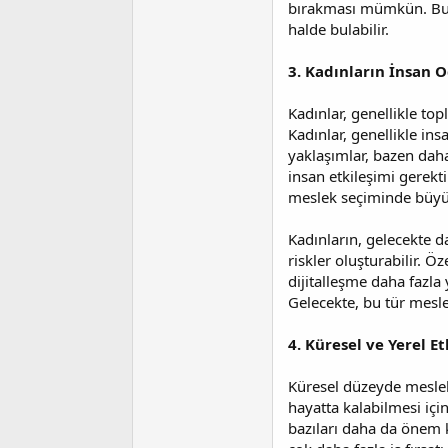
bırakması mümkün. Bu d
halde bulabilir.
3. Kadınların İnsan O
Kadınlar, genellikle to
Kadınlar, genellikle i
yaklaşımlar, bazen daha
insan etkileşimi gerektir
meslek seçiminde büyük 
Kadınların, gelecekte d
riskler oluşturabilir. Ö
dijitalleşme daha fazla
Gelecekte, bu tür mesle
4. Küresel ve Yerel E
Küresel düzeyde meslek 
hayatta kalabilmesi içi
bazıları daha da önem k