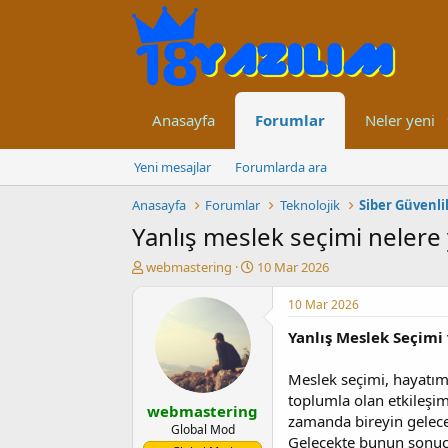
Anasayfa
Forumlar
Neler yeni
Yeni mesajlar
Forumlarda ara
Anasayfa
Forumlar
Teknolojik
Siber Güvenli
Yanlış meslek seçimi nelere 
K
B
webmastering
10 Mar 2026
o
a
n
ş
10 Mar 2026
u
l
Yanlış Meslek Seçimi
y
a
u
n
b
g
Meslek seçimi, hayatım
a
ı
toplumla olan etkileşim
webmastering
ş
ç
zamanda bireyin geleceğ
l
t
Global Mod
Gelecekte bunun sonuçla
a
a