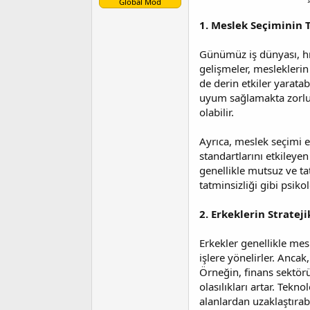
Global Mod
t
r
a
i
1. Meslek Seçiminin 
n
h
i
Günümüz iş dünyası, hı
gelişmeler, mesleklerin
de derin etkiler yarata
uyum sağlamakta zorluk
olabilir.
Ayrıca, meslek seçimi e
standartlarını etkileyen
genellikle mutsuz ve tat
tatminsizliği gibi psiko
2. Erkeklerin Stratej
Erkekler genellikle mesl
işlere yönelirler. Anca
Örneğin, finans sektörü
olasılıkları artar. Tekn
alanlardan uzaklaştırab