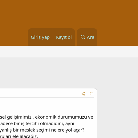
Giriş yap
Kayıt ol
Ara
#1
işisel gelişimimizi, ekonomik durumumuzu ve
dece bir iş tercihi olmadığını, aynı
yanlış bir meslek seçimi nelere yol açar?
uları ele alacağız.