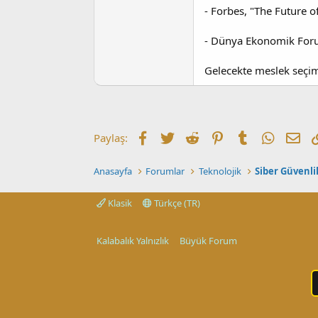
- Forbes, "The Future of
- Dünya Ekonomik Foru
Gelecekte meslek seçim
Facebook
Twitter
Reddit
Pinterest
Tumblr
WhatsA
E-p
Paylaş:
Anasayfa
Forumlar
Teknolojik
Siber Güvenli
Klasik
Türkçe (TR)
Kalabalık Yalnızlık
Büyük Forum