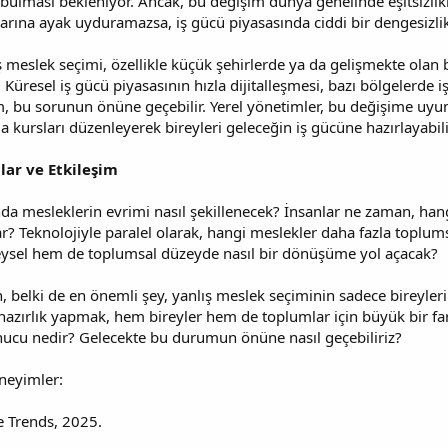
ı bulması bekleniyor. Ancak, bu değişim dünya genelinde eşitsizlikle
larına ayak uyduramazsa, iş gücü piyasasında ciddi bir dengesizlik 
ş meslek seçimi, özellikle küçük şehirlerde ya da gelişmekte olan
. Küresel iş gücü piyasasının hızla dijitalleşmesi, bazı bölgelerde iş
m, bu sorunun önüne geçebilir. Yerel yönetimler, bu değişime uyu
a kursları düzenleyerek bireyleri geleceğin iş gücüne hazırlayabili
lar ve Etkileşim
nda mesleklerin evrimi nasıl şekillenecek? İnsanlar ne zaman, ha
ar? Teknolojiyle paralel olarak, hangi meslekler daha fazla toplu
eysel hem de toplumsal düzeyde nasıl bir dönüşüme yol açacak?
 belki de en önemli şey, yanlış meslek seçiminin sadece bireyleri d
azırlık yapmak, hem bireyler hem de toplumlar için büyük bir fark 
ucu nedir? Gelecekte bu durumun önüne nasıl geçebiliriz?
eneyimler:
e Trends, 2025.