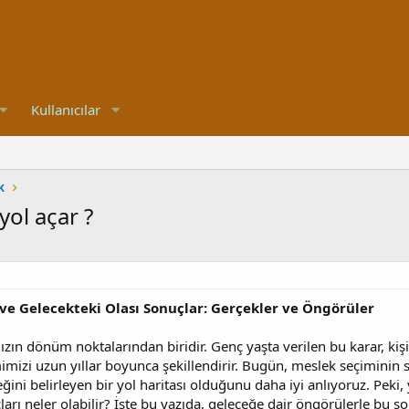
Kullanıcılar
k
yol açar ?
 ve Gelecekteki Olası Sonuçlar: Gerçekler ve Öngörüler
ızın dönüm noktalarından biridir. Genç yaşta verilen bu karar, k
imizi uzun yıllar boyunca şekillendirir. Bugün, meslek seçiminin sa
ini belirleyen bir yol haritası olduğunu daha iyi anlıyoruz. Peki, 
rı neler olabilir? İşte bu yazıda, geleceğe dair öngörülerle bu sor