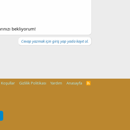
rınızı bekliyorum!
Cevap yazmak için giriş yap yada kayıt ol.
Koşullar
Gizlilik Politikası
Yardım
Anasayfa
R
S
S