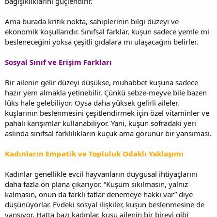
bağışıklıklarını güçlendirir.
Ama burada kritik nokta, sahiplerinin bilgi düzeyi ve
ekonomik koşullarıdır. Sınıfsal farklar, kuşun sadece yemle mi
besleneceğini yoksa çeşitli gıdalara mı ulaşacağını belirler.
Sosyal Sınıf ve Erişim Farkları
Bir ailenin gelir düzeyi düşükse, muhabbet kuşuna sadece
hazır yem almakla yetinebilir. Çünkü sebze-meyve bile bazen
lüks hale gelebiliyor. Oysa daha yüksek gelirli aileler,
kuşlarının beslenmesini çeşitlendirmek için özel vitaminler ve
pahalı karışımlar kullanabiliyor. Yani, kuşun sofradaki yeri
aslında sınıfsal farklılıkların küçük ama görünür bir yansıması.
Kadınların Empatik ve Topluluk Odaklı Yaklaşımı
Kadınlar genellikle evcil hayvanların duygusal ihtiyaçlarını
daha fazla ön plana çıkarıyor. “Kuşum sıkılmasın, yalnız
kalmasın, onun da farklı tatlar denemeye hakkı var” diye
düşünüyorlar. Evdeki sosyal ilişkiler, kuşun beslenmesine de
yansıyor. Hatta bazı kadınlar, kuşu ailenin bir bireyi gibi