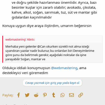
ve doğru şekilde hazırlanması önemlidir. Ayrıca, bazı
besinler kuşlar için zararlı olabilir; avokado, çikolata,
kahve, alkol, soğan, sarımsak, tuz, süt ve mantar gibi
gıdalardan kaçınılmalıdır
Konuya uygun diye araya iliştirdim, umarım beğenirsin
webmastering' Alıntı:
Merhaba yeni gelenler @Can okurken sürekli not alma isteği
uyandıran yazılar nadir bulunur, bu onlardan biri Deneyimlerime
göre şunu da belirtmek gerekir, aşağıdaki noktalar da işine
yarayabilir Soğan, mantar ve
Oldukça iddialı konuşmuşsun
@webmastering
, ama
destekleyici veri göremedim
Cevap yazmak için giriş yap yada kayıt ol.
Facebook
Twitter
Reddit
Pinterest
Tumblr
WhatsApp
E-posta
Link
Paylaş: