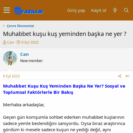
Giriş yap
Kayıt ol
Çevre Ekonomisi
Muhabbet kuşu kuş yeminden başka ne yer ?
K
B
Can
9 Eyl 2025
o
a
n
ş
Can
u
l
New member
y
a
u
n
b
g
9 Eyl 2025
#1
a
ı
ş
ç
Muhabbet Kuşu Kuş Yeminden Başka Ne Yer? Sosyal ve
l
t
Toplumsal Faktörlerle Bir Bakış
a
a
t
r
Merhaba arkadaşlar,
a
i
n
h
Geçen gün komşumla sohbet ederken muhabbet kuşlarının
i
sadece yemle beslendiğini sanıyordu. Oysa biraz araştırınca
gördüm ki mesele sadece kuşun ne yediği değil, aynı