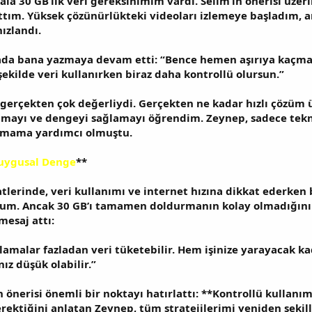
la 30 GB’lık veri gereksinimim vardı. Selim’in önerisi üzeri
lattım. Yüksek çözünürlükteki videoları izlemeye başladım,
ızlandı.
ada bana yazmaya devam etti: “Bence hemen aşırıya kaçma. 
şekilde veri kullanırken biraz daha kontrollü olursun.”
ı gerçekten çok değerliydi. Gerçekten ne kadar hızlı çözüm
olmayı ve dengeyi sağlamayı öğrendim. Zeynep, sadece tekni
amama yardımcı olmuştu.
Duygusal Denge
**
atlerinde, veri kullanımı ve internet hızına dikkat ederken
um. Ancak 30 GB’ı tamamen doldurmanın kolay olmadığını f
mesaj attı:
ulamalar fazladan veri tüketebilir. Hem işinize yarayacak k
ız düşük olabilir.”
önerisi önemli bir noktayı hatırlattı: **Kontrollü kullanı
rektiğini anlatan Zeynep, tüm stratejilerimi yeniden şekil