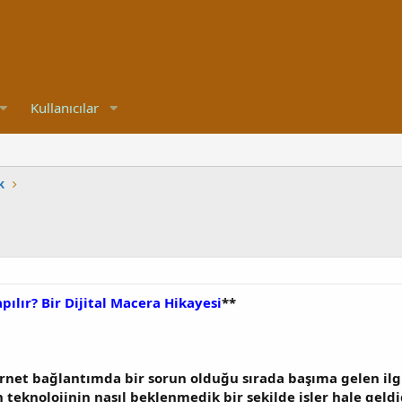
Kullanıcılar
k
pılır? Bir Dijital Macera Hikayesi
**
ernet bağlantımda bir sorun olduğu sırada başıma gelen ilg
 teknolojinin nasıl beklenmedik bir şekilde işler hale geldi