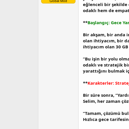
Global Mod
eğlenceli bir şekilde
t
r
a
i
odaklı hem de empati
n
h
i
**
Başlangıç: Gece Ya
Bir akşam, bir anda i
olan ihtiyacım, bir 
ihtiyacım olan 30 GB 
“Bu işin bir yolu ol
odaklı ve stratejik 
yarattığını bulmak i
**
Karakterler: Strat
Bir süre sonra, “Yard
Selim, her zaman çöz
“Tamam, çözümü bulac
Hızlıca gece tarifesi