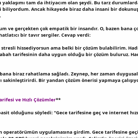
 yaklaşımı tam da ihtiyacım olan şeydi. Bu tarz durumlarda,
i biliyordum. Ancak hikayede biraz daha insani bir dokunu
.
tum ve gerçekten çok empatik bir insandır. O, bazen bana 
atlatıcı bir tavır sergiler. Cevap verdi:
 stresli hissediyorsun ama belki bir çözüm bulabilirim. Hadi
sabah tarifesinin daha uygun olduğu bir çözüm buluruz. Had
 bana biraz rahatlama sağladı. Zeynep, her zaman duygusal
ı sakinleştirirdi. Bir yandan çözüm önerisi yapmaya çalışı
arifesi ve Hızlı Çözümler
**
sit olduğunu söyledi: "Gece tarifesine geç ve internet hızı
operatörümün uygulamasına girdim. Gece tarifesine geçiş