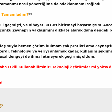
 zamanımı nasıl yönettiğime de odaklanmamı sağladı.
ıl Tamamladım?
**
5'i geçmişti, ve nihayet 30 GB’ı bitirmeyi başarmıştım. Anc
 çünkü Zeynep’in yaklaşımını dikkate alarak daha dengeli b
aklaşımıyla hemen çözüm bulmam çok pratikti ama Zeynep’i
terdi. Teknolojiyi ve veriyi anlamak kadar, kullanım şeklim
gusal dengeyi de ihmal etmeyerek geçirmiş oldum.
Daha Etkili Kullanabilirsiniz? Teknolojik çözümler mi yoksa
n!
pp
osta
Link