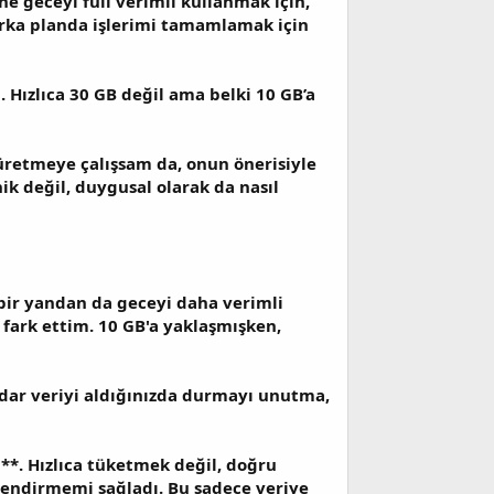
ne geceyi full verimli kullanmak için,
 arka planda işlerimi tamamlamak için
Hızlıca 30 GB değil ama belki 10 GB’a
 üretmeye çalışsam da, onun önerisiyle
k değil, duygusal olarak da nasıl
 bir yandan da geceyi daha verimli
ark ettim. 10 GB'a yaklaşmışken,
adar veriyi aldığınızda durmayı unutma,
m**. Hızlıca tüketmek değil, doğru
lendirmemi sağladı. Bu sadece veriye