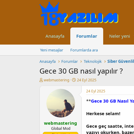
Anasayfa
Forumlar
Neler yeni
Yeni mesajlar
Forumlarda ara
Anasayfa
Forumlar
Teknolojik
Siber Güvenli
Gece 30 GB nasıl yapılır ?
K
B
webmastering
24 Eyl 2025
o
a
n
ş
24 Eyl 2025
u
l
**
Gece 30 GB Nasıl Ya
y
a
u
n
b
g
Herkese selam!
a
ı
webmastering
ş
ç
Gece geç saatte, int
l
t
Global Mod
yazıyı okurken, bazen
a
a