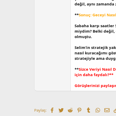
değil, aynı zamanda
**
Sonuç: Geceyi Nas
Sabaha karşı saatler 
miydim? Belki değil,
olmuştu.
Selim’in stratejik y
nasıl kuracağımı gös
stratejiyle ama duy
**
Sizce Veriyi Nasıl 
için daha faydalı?**
Görüşlerinizi paylaşı
Facebook
Twitter
Reddit
Pinterest
Tumblr
WhatsA
E-p
Paylaş: