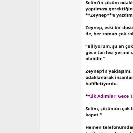
Selim’in çözüm odaklı
yapılması gerektiğin
**Zeynep**'e yazdım
Zeynep, eski bir dos
de, her zaman çok rah
“Biliyorum, şu an çok
gece tarifesi yerine 
olabilir.”
Zeynep’in yaklaşımı,
odaklanarak insanlar
hafifletiyordu.
**
İlk Adımlar: Gece T
Selim, çözümün çok ba
kapat."
Hemen telefonumdan 