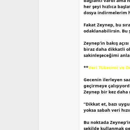
bağlantı vardı ama ha
her şeyi hızlıca baş
dosya indirmelerim h
Fakat Zeynep, bu sır
odaklanabilirsin. Bu 
Zeynep’in bakış açıs
biraz daha dikkatli 
sakinleşeceğimi anl
**
Veri Tüketimi ve 
Gecenin ilerleyen sa
geçirmeye çalışıyord
Zeynep bir kez daha 
“Dikkat et, bazı uyg
yoksa sabah veri hızın
Bu noktada Zeynep’in 
şekilde kullanmak ge