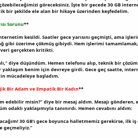
 çözebileceğimizi göreceksiniz. İşte bir gecede 30 GB inter
k bir şekilde ele alan bir hikaye üzerinden keşfedelim.
rısı Sorunu
**
nternetim kesildi. Saatler gece yarısını geçmişti, ama işler
dağ gibi üzerime çökmüş gibiydi. Hem işlerimi tamamlamak, 
veri gerçekten kritikti.
malı,” diye düşündüm. Hemen telefonu alıp, teknik bir çözü
bir yaklaşım benim için devreye girdi. Gece geç saatte, int
çin mücadeleye başladım.
ejik Bir Adam ve Empatik Bir Kadın
**
ım edebilir misin?” diye bir mesaj aldım. Mesajı gönderen, e
üm odaklı yaklaşımıyla tanınırdı. Hemen cevabını aldım:
ağım! 30 GB’ı gece boyunca halletmemiz gerekirse, ilk iş o
ne geçmeliyiz.”